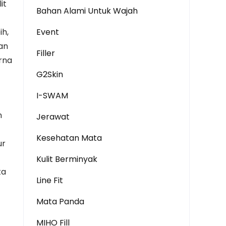
it
Bahan Alami Untuk Wajah
ih,
Event
an
Filler
rna
G2Skin
I-SWAM
n
Jerawat
Kesehatan Mata
ur
Kulit Berminyak
ta
Line Fit
Mata Panda
MIHO Fill