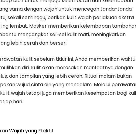
embap bibir untuk menjaga kelembutan dan kelembaban
n yang sama dengan wajah untuk mencegah tanda-tanda
tu, sekali seminggu, berikan kulit wajah perlakuan ekstra
ling lembut. Masker memberikan kelembapan tambaha
bantu mengangkat sel-sel kulit mati, meningkatkan
ang lebih cerah dan berseri.
erawatan kulit sebelum tidur ini, Anda memberikan waktu
emulihkan diri. Kulit akan merasakan manfaatnya dengan
lus, dan tampilan yang lebih cerah. Ritual malam bukan
rupakan wujud cinta diri yang mendalam. Melalui perawata
 kulit wajah tetapi juga memberikan kesempatan bagi kuli
tiap hari.
an Wajah yang Efektif